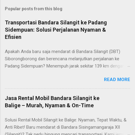
Popular posts from this blog
Transportasi Bandara Silangit ke Padang
Sidempuan: Solusi Perjalanan Nyaman &
Efisien
Apakah Anda baru saja mendarat di Bandara Silangit (DBT)
Siborongborong dan berencana melanjutkan perjalanan ke
Padang Sidempuan? Menempuh jarak sekitar 139 km dengan
waktu tempuh kurang lebih 4 jam, pemilihan transportasi yang
READ MORE
tepat adalah kunci agar perjalanan Anda tetap segar dan tidak
melelahkan. Sebagai penyedia layanan Rental Mobil Silangit
Terpercaya, kami menawarkan solusi transportasi pribadi yang
Jasa Rental Mobil Bandara Silangit ke
jauh lebih fleksibel dibandingkan angkutan umum atau travel
Balige – Murah, Nyaman & On-Time
reguler. Kenapa memilih rental mobil dari Bandara Silangit ke
Padang Sidempuan? Waktu jemput sesuai dengan jadwal
Solusi Rental Mobil Silangit ke Balige: Nyaman, Tepat Waktu, &
pesawat. tidak perlu menunggu berjam-jam di bandara. Sopir
Anti Ribet! Baru mendarat di Bandara Sisingamangaraja XII
kami akan menunggu di area kedatangan tepat saat pesawat
(Silangit)? Tak perlu bingung mencari transportasi. Kami jemput