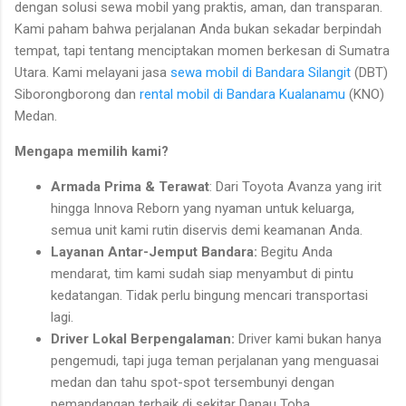
dengan solusi sewa mobil yang praktis, aman, dan transparan.
Kami paham bahwa perjalanan Anda bukan sekadar berpindah
tempat, tapi tentang menciptakan momen berkesan di Sumatra
Utara. Kami melayani jasa
sewa mobil di Bandara Silangit
(DBT)
Siborongborong dan
rental mobil di Bandara Kualanamu
(KNO)
Medan.
Mengapa memilih kami?
Armada Prima & Terawat
: Dari Toyota Avanza yang irit
hingga Innova Reborn yang nyaman untuk keluarga,
semua unit kami rutin diservis demi keamanan Anda.
Layanan Antar-Jemput Bandara:
Begitu Anda
mendarat, tim kami sudah siap menyambut di pintu
kedatangan. Tidak perlu bingung mencari transportasi
lagi.
Driver Lokal Berpengalaman:
Driver kami bukan hanya
pengemudi, tapi juga teman perjalanan yang menguasai
medan dan tahu spot-spot tersembunyi dengan
pemandangan terbaik di sekitar Danau Toba.